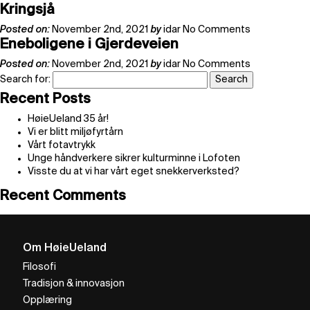
Kringsjå
Posted on:
November 2nd, 2021
by
idar
No Comments
Eneboligene i Gjerdeveien
Posted on:
November 2nd, 2021
by
idar
No Comments
Search for:
Recent Posts
HøieUeland 35 år!
Vi er blitt miljøfyrtårn
Vårt fotavtrykk
Unge håndverkere sikrer kulturminne i Lofoten
Visste du at vi har vårt eget snekkerverksted?
Recent Comments
Om HøieUeland
Filosofi
Tradisjon & innovasjon
Opplæring