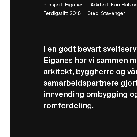
Prosjekt
:
Eiganes
|
Arkitekt
:
Kari Halvo
Ferdigstilt
:
2018
|
Sted
:
Stavanger
I en godt bevart sveitserv
Eiganes har vi sammen 
arkitekt, byggherre og vå
samarbeidspartnere gjor
innvending ombygging o
romfordeling.