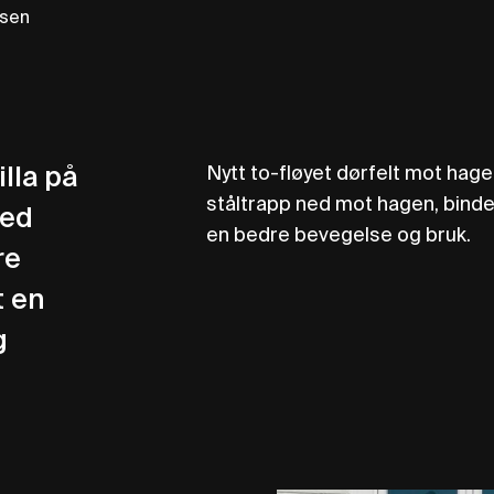
rsen
Nytt to-fløyet dørfelt mot hag
illa på
ståltrapp ned mot hagen, binde
med
en bedre bevegelse og bruk.
re
t en
g