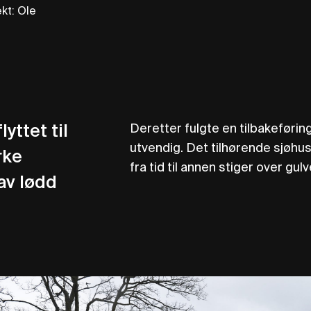
ekt
:
Ole
Deretter fulgte en tilbakeførin
yttet til
utvendig. Det tilhørende sjøhus
rke
fra tid til annen stiger over gulve
av lødd