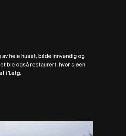
g av hele huset, både innvendig og
et ble også restaurert, hvor sjøen
t i 1.etg.