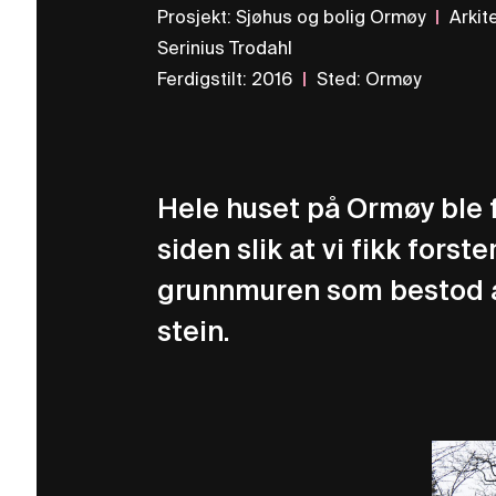
Prosjekt
:
Sjøhus og bolig Ormøy
|
Arkit
Serinius Trodahl
Ferdigstilt
:
2016
|
Sted
:
Ormøy
Hele huset på Ormøy ble fl
siden slik at vi fikk forste
grunnmuren som bestod 
stein.