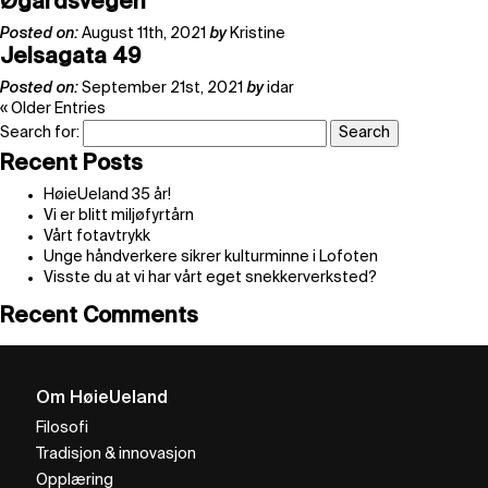
Øgårdsvegen
Posted on:
August 11th, 2021
by
Kristine
Jelsagata 49
Posted on:
September 21st, 2021
by
idar
« Older Entries
Search for:
Recent Posts
HøieUeland 35 år!
Vi er blitt miljøfyrtårn
Vårt fotavtrykk
Unge håndverkere sikrer kulturminne i Lofoten
Visste du at vi har vårt eget snekkerverksted?
Recent Comments
Om HøieUeland
Filosofi
Tradisjon & innovasjon
Opplæring